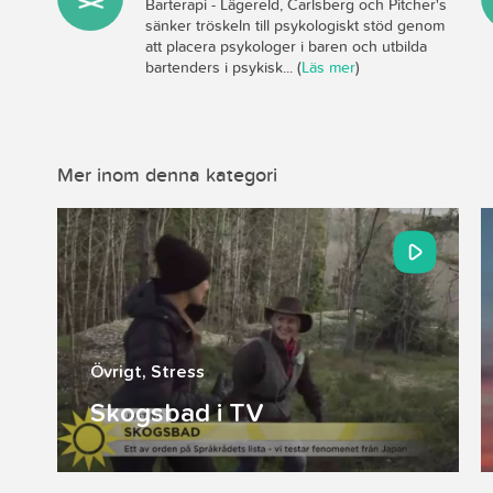
Barterapi - Lägereld, Carlsberg och Pitcher's
sänker tröskeln till psykologiskt stöd genom
att placera psykologer i baren och utbilda
bartenders i psykisk... (
Läs mer
)
Mer inom denna kategori
Övrigt
,
Stress
Skogsbad i TV