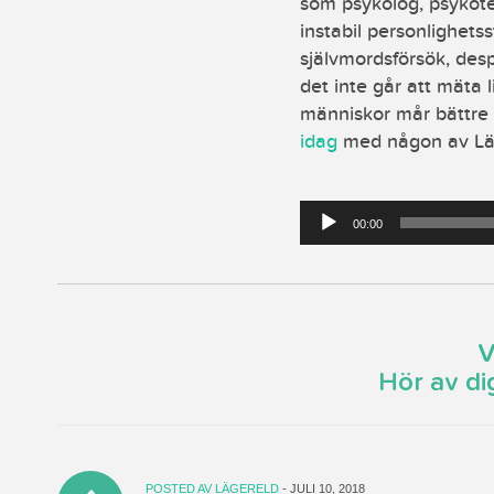
som psykolog, psykote
instabil personlighets
självmordsförsök, desp
det inte går att mäta 
människor mår bättre 
idag
med någon av Läg
Ljudspelare
00:00
V
Hör av di
POSTED AV
LÄGERELD
- JULI 10, 2018