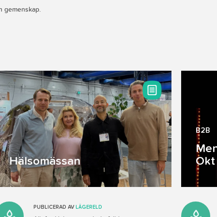
och gemenskap.
B2B
Men
Hälsomässan
Okt
PUBLICERAD AV
LÄGERELD