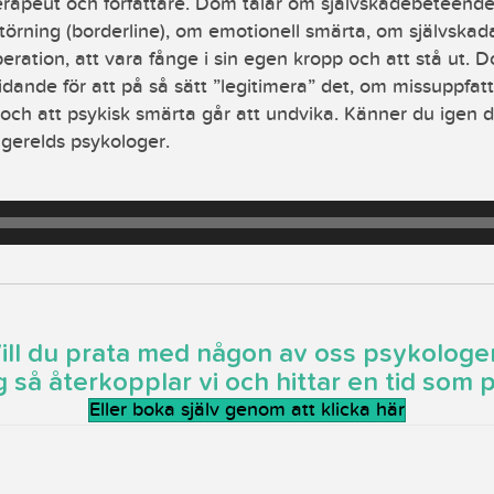
rapeut och författare. Dom talar om självskadebeteende
störning (borderline), om emotionell smärta, om självskad
eration, att vara fånge i sin egen kropp och att stå ut. 
lidande för att på så sätt ”legitimera” det, om missuppfa
och att psykisk smärta går att undvika. Känner du igen 
erelds psykologer.
ill du prata med någon av oss psykologe
g så återkopplar vi och hittar en tid som p
Eller boka själv genom att klicka här