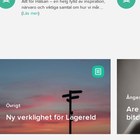
Allt för Hälsan – en helg fylld av inspiration,
närvaro och viktiga samtal om hur vi mår....
(
Läs mer
)
Ånge
Övrigt
Are
Ny verklighet för Lägereld
bit