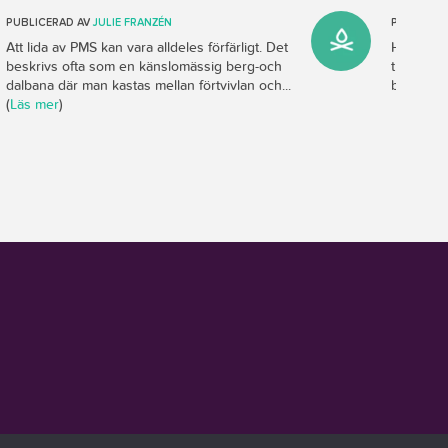
PUBLICERAD AV
JULIE FRANZÉN
PUBLICER
Att lida av PMS kan vara alldeles förfärligt. Det
Hösten ä
beskrivs ofta som en känslomässig berg-och
tung och 
dalbana där man kastas mellan förtvivlan och...
blir inåtv
(
Läs mer
)