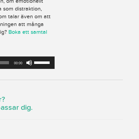
n, om emotionellt
a som distraktion,
Dom talar även om att
ttningen att många
dig?
Boka ett samtal
Använd
00:00
upp/ner-
piltangenterna
för
att
höja
r?
eller
assar dig.
sänka
volymen.