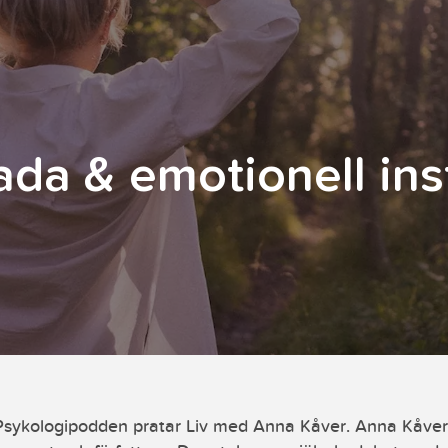
ada & emotionell inst
v Psykologipodden pratar Liv med Anna Kåver. Anna Kåver