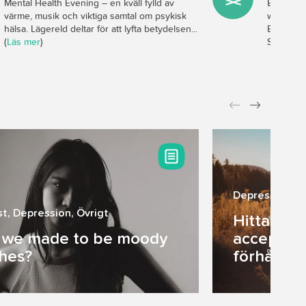
Mental Health Evening – en kväll fylld av
Explore S
värme, musik och viktiga samtal om psykisk
workplace
hälsa. Lägereld deltar för att lyfta betydelsen...
Embracing
(
Läs mer
)
Swedish s
Depression
,
Ö
st
,
Depression
,
Övrigt
Hitta inre
 we made to be moody
accepter
ches?
förhållning