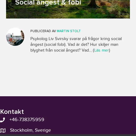
Social ångest & fobi
PUBLICERAD AV
MARTIN STOLT
Psykolog Liv Svirsky svarar på frågor kring social
ångest (social fobi). Vad är det? Hur skiljer man
blyghet från social ångest? Vad... (
Läs mer
)
Kontakt
+46-738375959
Stockholm, Sverige