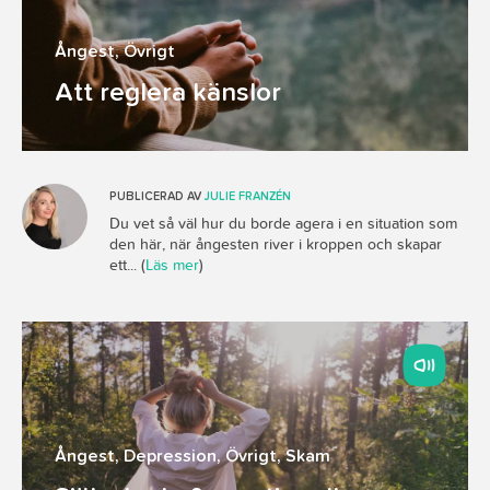
Ångest
,
Övrigt
Att reglera känslor
PUBLICERAD AV
JULIE FRANZÉN
Du vet så väl hur du borde agera i en situation som
den här, när ångesten river i kroppen och skapar
ett... (
Läs mer
)
Ångest
,
Depression
,
Övrigt
,
Skam