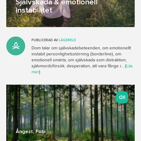
Självskada & emotionell
instabilitet
PUBLICERAD AV
LÄGERELD
Dom talar om självskadebeteenden, om emotionellt
instabil personlighetsstörning (borderline), om
emotionell smärta, om självskada som distraktion,
självmordsförsök, desperation, att vara fånge i... (
Läs
mer
)
Ångest
,
Fobi