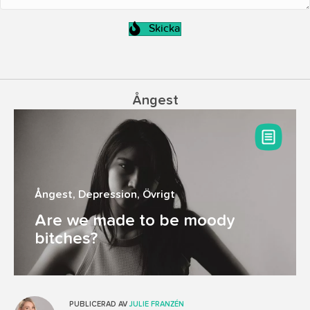
Skicka
Ångest
Ångest
,
Depression
,
Övrigt
Are we made to be moody
bitches?
PUBLICERAD AV
JULIE FRANZÉN