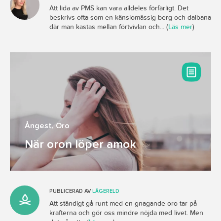
Att lida av PMS kan vara alldeles förfärligt. Det
beskrivs ofta som en känslomässig berg-och dalbana
där man kastas mellan förtvivlan och... (
Läs mer
)
Ångest
,
Oro
När oron löper amok
PUBLICERAD AV
LÄGERELD
Att ständigt gå runt med en gnagande oro tar på
krafterna och gör oss mindre nöjda med livet. Men