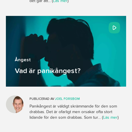
det går att... (
Läs mer
)
Ångest
Vad är panikångest?
PUBLICERAD AV
JOEL FORSBOM
Panikångest är väldigt skrämmande för den som
drabbas. Det är ofarligt men orsakar ofta stort
lidande för den som drabbas. Som tur... (
Läs mer
)