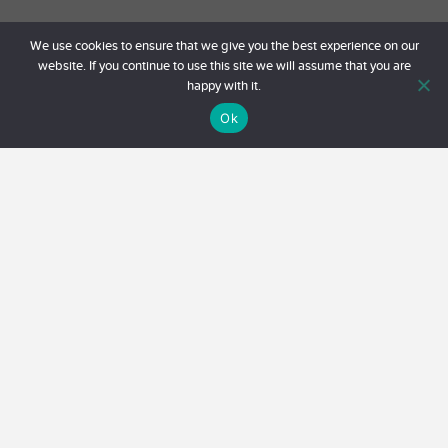
We use cookies to ensure that we give you the best experience on our
website. If you continue to use this site we will assume that you are
happy with it.
Ok
Behöver du hjälp eller har några
frågor?
Kontakta oss på
hello@lagereld.com
eller ring 0738-
375959 för mer info. Du kan också boka ett personligt
möte nedan. Vi ser fram emot att höra från dig.