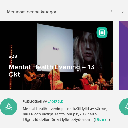
Mer inom denna kategori
Pr
Ne
ev
xt
io
us
B2B
Mental Health Evening – 13
Okt
PUBLICERAD AV
LÄGERELD
Mental Health Evening – en kväll fylld av värme,
musik och viktiga samtal om psykisk hälsa.
Lägereld deltar för att lyfta betydelsen... (
Läs mer
)