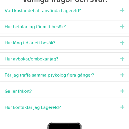
E
Vad kostar det att använda Lägereld?
E
Hur betalar jag för mitt besök?
E
Hur lång tid är ett besök?
E
Hur avbokar/ombokar jag?
E
Får jag träffa samma psykolog flera gånger?
E
Gäller frikort?
E
Hur kontaktar jag Lägereld?