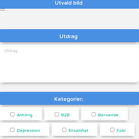
Utvald bild
Utdrag
Kategorier:
Anhörig
B2B
Beroende
Depression
Ensamhet
Fobi